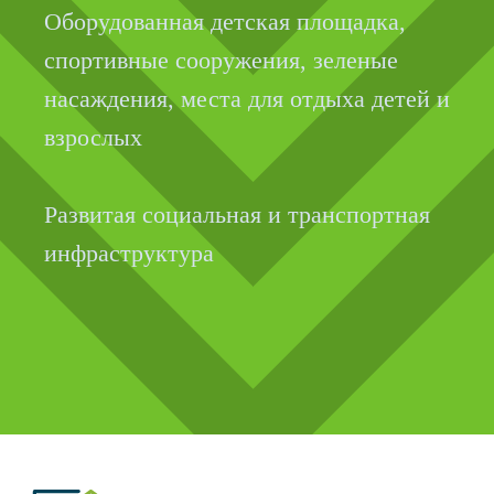
ул. Юлиуса Фучика, д.3
ул. Михеева, д.2
ул. Южногорская, д.11
ул. Кузнецова, д.21